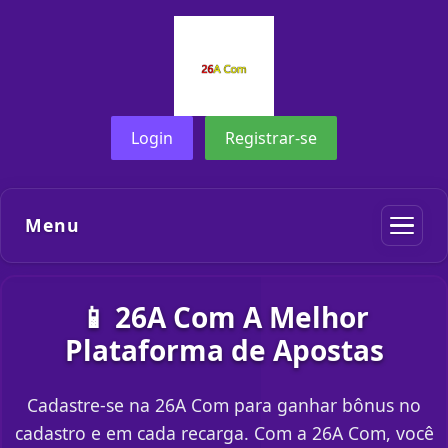
Login
Registrar-se
Menu
📱 26A Com A Melhor
Plataforma de Apostas
Cadastre-se na 26A Com para ganhar bônus no
cadastro e em cada recarga. Com a 26A Com, você