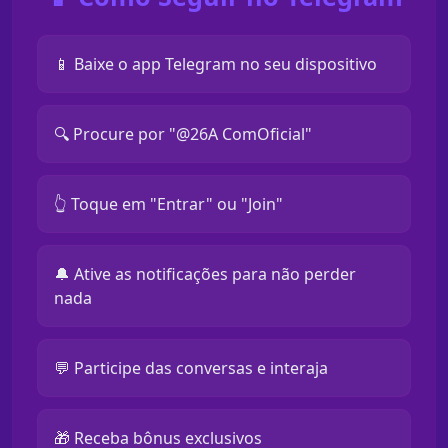
📱 Baixe o app Telegram no seu dispositivo
🔍 Procure por "@26A ComOficial"
👆 Toque em "Entrar" ou "Join"
🔔 Ative as notificações para não perder
nada
💬 Participe das conversas e interaja
🎁 Receba bônus exclusivos