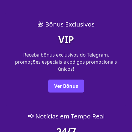
🎁 Bônus Exclusivos
VIP
Receba bônus exclusivos do Telegram,
promoções especiais e códigos promocionais
únicos!
Ver Bônus
📢 Notícias em Tempo Real
24/7