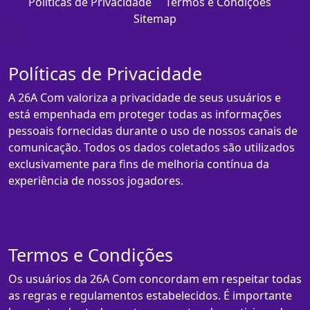
Políticas de Privacidade
Termos e Condições
Sitemap
Políticas de Privacidade
A 26A Com valoriza a privacidade de seus usuários e
está empenhada em proteger todas as informações
pessoais fornecidas durante o uso de nossos canais de
comunicação. Todos os dados coletados são utilizados
exclusivamente para fins de melhoria contínua da
experiência de nossos jogadores.
Termos e Condições
Os usuários da 26A Com concordam em respeitar todas
as regras e regulamentos estabelecidos. É importante