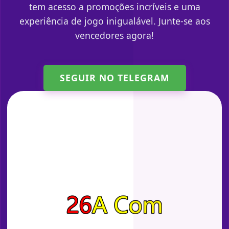
tem acesso a promoções incríveis e uma
experiência de jogo inigualável. Junte-se aos
vencedores agora!
SEGUIR NO TELEGRAM