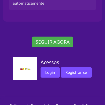
automaticamente
SEGUIR AGORA
Acessos
Login
Registrar-se