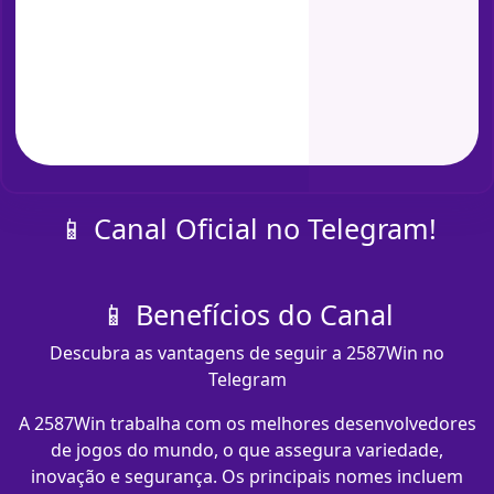
📱 Canal Oficial no Telegram!
📱 Benefícios do Canal
Descubra as vantagens de seguir a 2587Win no
Telegram
A 2587Win trabalha com os melhores desenvolvedores
de jogos do mundo, o que assegura variedade,
inovação e segurança. Os principais nomes incluem