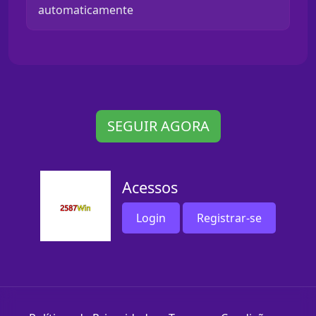
automaticamente
SEGUIR AGORA
Acessos
Login
Registrar-se