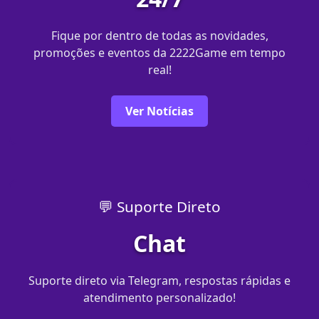
Fique por dentro de todas as novidades,
promoções e eventos da 2222Game em tempo
real!
Ver Notícias
💬 Suporte Direto
Chat
Suporte direto via Telegram, respostas rápidas e
atendimento personalizado!