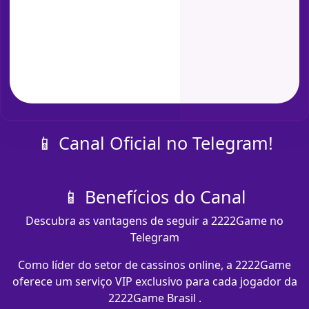
📱 Canal Oficial no Telegram!
📱 Benefícios do Canal
Descubra as vantagens de seguir a 2222Game no
Telegram
Como líder do setor de cassinos online, a 2222Game
oferece um serviço VIP exclusivo para cada jogador da
2222Game Brasil .