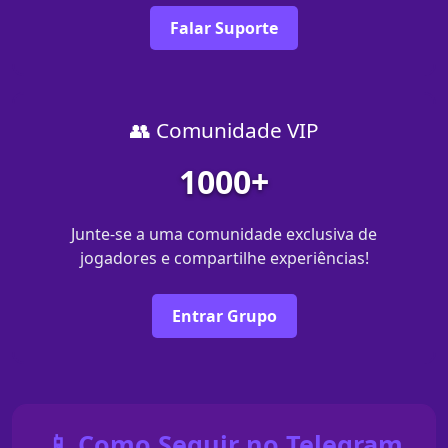
Falar Suporte
👥 Comunidade VIP
1000+
Junte-se a uma comunidade exclusiva de
jogadores e compartilhe experiências!
Entrar Grupo
📱 Como Seguir no Telegram