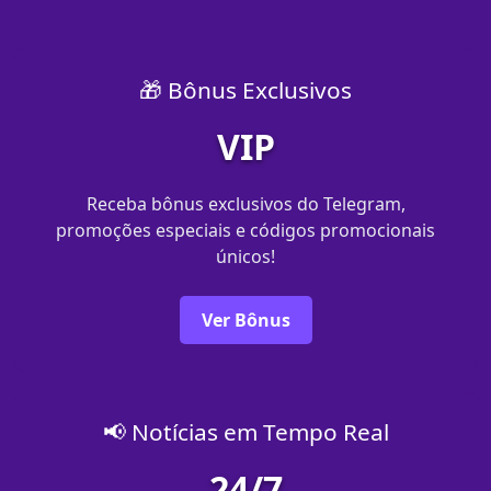
🎁 Bônus Exclusivos
VIP
Receba bônus exclusivos do Telegram,
promoções especiais e códigos promocionais
únicos!
Ver Bônus
📢 Notícias em Tempo Real
24/7