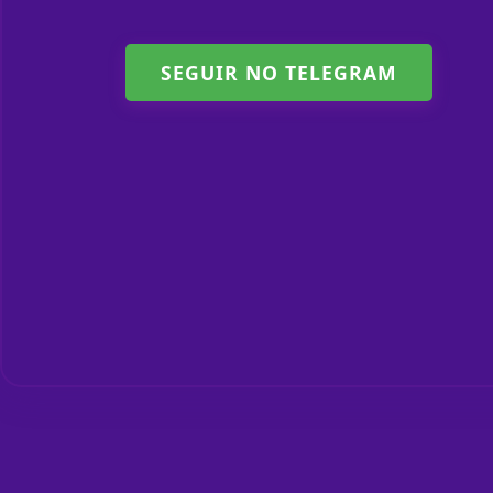
SEGUIR NO TELEGRAM