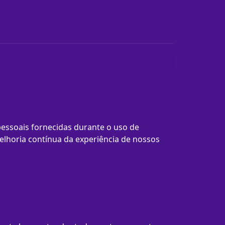
pessoais fornecidas durante o uso de
elhoria contínua da experiência de nossos