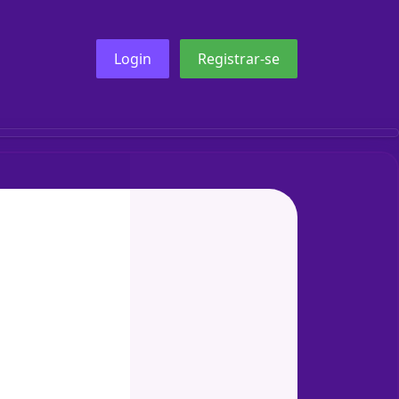
Login
Registrar-se