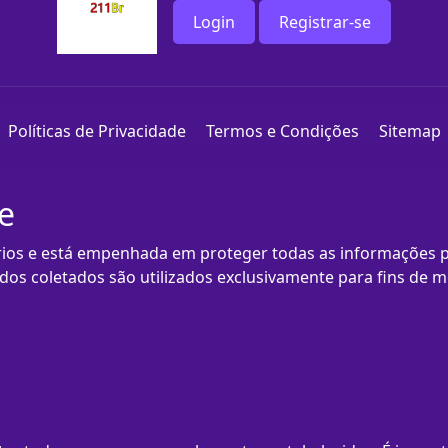
Login
Registrar-se
Políticas de Privacidade
Termos e Condições
Sitemap
de
ários e está empenhada em proteger todas as informações 
os coletados são utilizados exclusivamente para fins de m