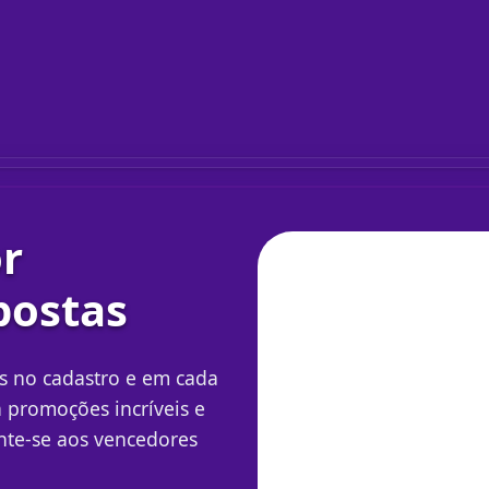
or
postas
s no cadastro e em cada
 promoções incríveis e
unte-se aos vencedores