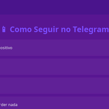
📱 Como Seguir no Telegram
ositivo
erder nada