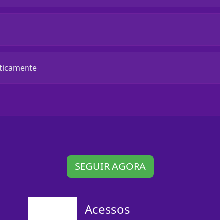
a
aticamente
SEGUIR AGORA
Acessos