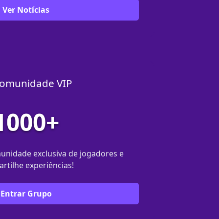
Ver Notícias
Comunidade VIP
1000+
unidade exclusiva de jogadores e
rtilhe experiências!
Entrar Grupo