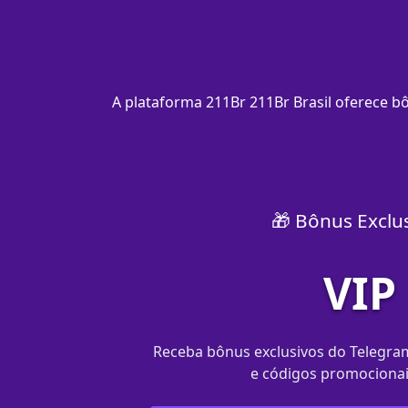
A plataforma 211Br 211Br Brasil oferece b
🎁 Bônus Exclu
VIP
Receba bônus exclusivos do Telegra
e códigos promocionai