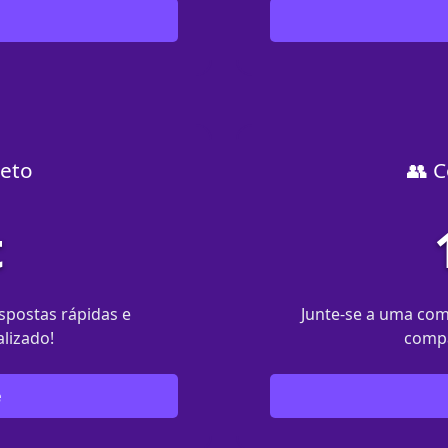
reto
👥 
t
espostas rápidas e
Junte-se a uma com
lizado!
compa
e