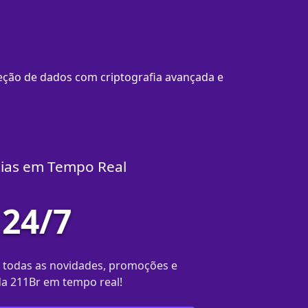
teção de dados com criptografia avançada e
cias em Tempo Real
24/7
e todas as novidades, promoções e
da 211Br em tempo real!