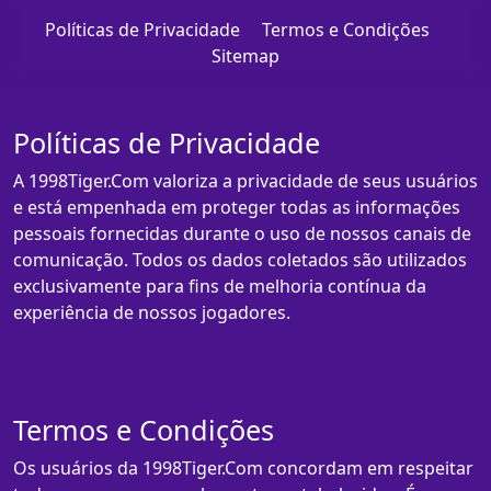
Políticas de Privacidade
Termos e Condições
Sitemap
Políticas de Privacidade
A 1998Tiger.Com valoriza a privacidade de seus usuários
e está empenhada em proteger todas as informações
pessoais fornecidas durante o uso de nossos canais de
comunicação. Todos os dados coletados são utilizados
exclusivamente para fins de melhoria contínua da
experiência de nossos jogadores.
Termos e Condições
Os usuários da 1998Tiger.Com concordam em respeitar