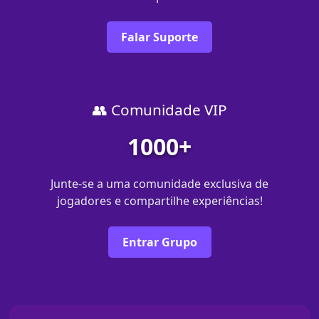
Falar Suporte
👥 Comunidade VIP
1000+
Junte-se a uma comunidade exclusiva de
jogadores e compartilhe experiências!
Entrar Grupo