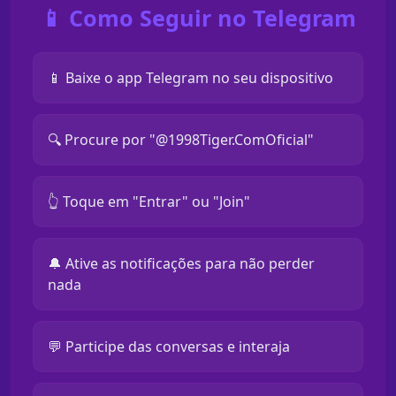
📱 Como Seguir no Telegram
📱 Baixe o app Telegram no seu dispositivo
🔍 Procure por "@1998Tiger.ComOficial"
👆 Toque em "Entrar" ou "Join"
🔔 Ative as notificações para não perder
nada
💬 Participe das conversas e interaja