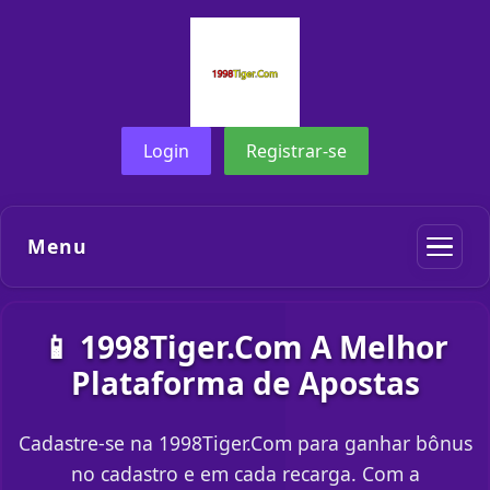
Login
Registrar-se
Menu
📱 1998Tiger.Com A Melhor
Plataforma de Apostas
Cadastre-se na 1998Tiger.Com para ganhar bônus
no cadastro e em cada recarga. Com a