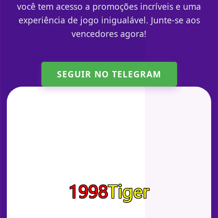
você tem acesso a promoções incríveis e uma
experiência de jogo inigualável. Junte-se aos
vencedores agora!
SEGUIR NO TELEGRAM