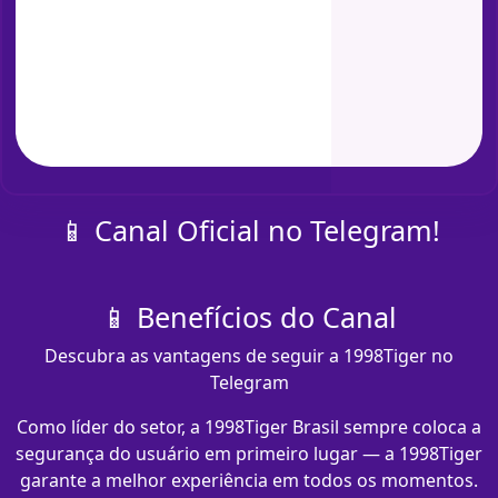
📱 Canal Oficial no Telegram!
📱 Benefícios do Canal
Descubra as vantagens de seguir a 1998Tiger no
Telegram
Como líder do setor, a 1998Tiger Brasil sempre coloca a
segurança do usuário em primeiro lugar — a 1998Tiger
garante a melhor experiência em todos os momentos.