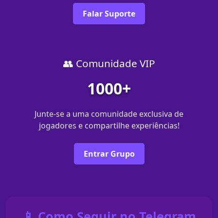
Falar Suporte
👥 Comunidade VIP
1000+
Junte-se a uma comunidade exclusiva de
jogadores e compartilhe experiências!
Entrar Grupo
📱 Como Seguir no Telegram