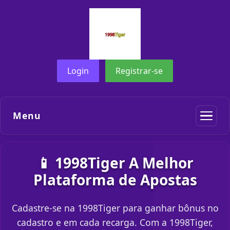
Login
Registrar-se
Menu
📱 1998Tiger A Melhor
Plataforma de Apostas
Cadastre-se na 1998Tiger para ganhar bônus no
cadastro e em cada recarga. Com a 1998Tiger,