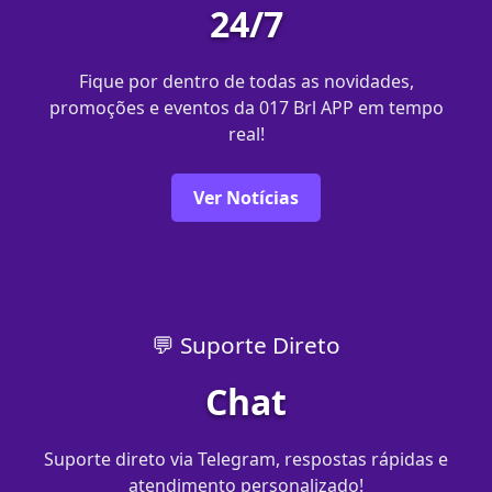
24/7
Fique por dentro de todas as novidades,
promoções e eventos da 017 Brl APP em tempo
real!
Ver Notícias
💬 Suporte Direto
Chat
Suporte direto via Telegram, respostas rápidas e
atendimento personalizado!