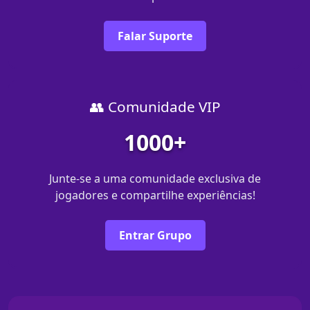
Falar Suporte
👥 Comunidade VIP
1000+
Junte-se a uma comunidade exclusiva de
jogadores e compartilhe experiências!
Entrar Grupo