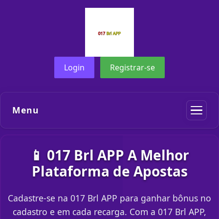
Login
Registrar-se
Menu
📱 017 Brl APP A Melhor
Plataforma de Apostas
Cadastre-se na 017 Brl APP para ganhar bônus no
cadastro e em cada recarga. Com a 017 Brl APP,