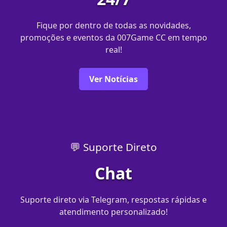
Fique por dentro de todas as novidades,
promoções e eventos da 007Game CC em tempo
real!
Ver Notícias
💬 Suporte Direto
Chat
Suporte direto via Telegram, respostas rápidas e
atendimento personalizado!