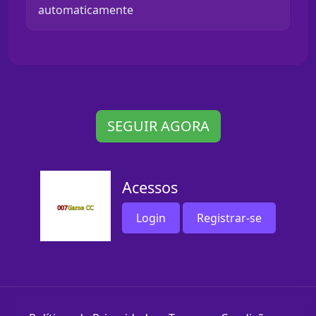
automaticamente
SEGUIR AGORA
Acessos
Login
Registrar-se