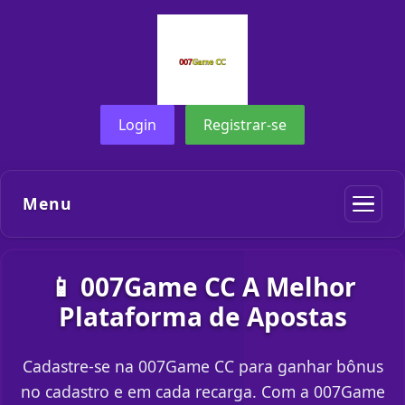
Login
Registrar-se
Menu
📱 007Game CC A Melhor
Plataforma de Apostas
Cadastre-se na 007Game CC para ganhar bônus
no cadastro e em cada recarga. Com a 007Game